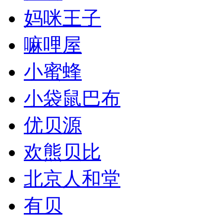
妈咪王子
嘛哩屋
小蜜蜂
小袋鼠巴布
优贝源
欢熊贝比
北京人和堂
有贝