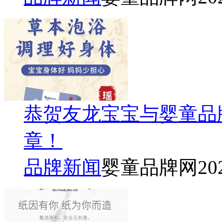
恭贺友龙宝宝与婴童品
章！
品牌新闻
婴童品牌网
20