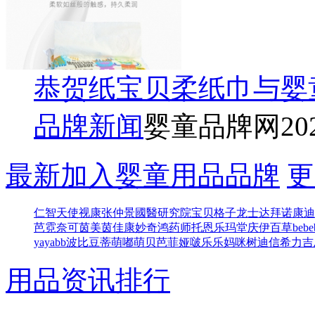
恭贺纸宝贝柔纸巾与婴
品牌新闻
婴童品牌网
20
最新加入婴童用品品牌
更
仁智
天使视康
张仲景國醫研究院
宝贝格子
龙士达
拜诺康迪
芭
霓奈可
茵美茵佳
康妙奇
鸿药师
托恩
乐玛堂
庆伊百草
bebe
yayabb
波比豆
蒂萌
嘟萌贝
芭菲娅
啵乐乐
妈咪树
迪信
希力吉
用品资讯排行