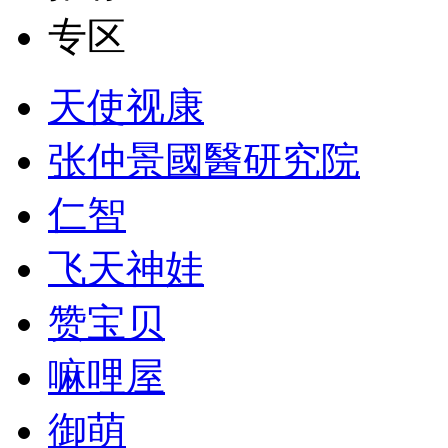
专区
天使视康
张仲景國醫研究院
仁智
飞天神娃
赞宝贝
嘛哩屋
御萌