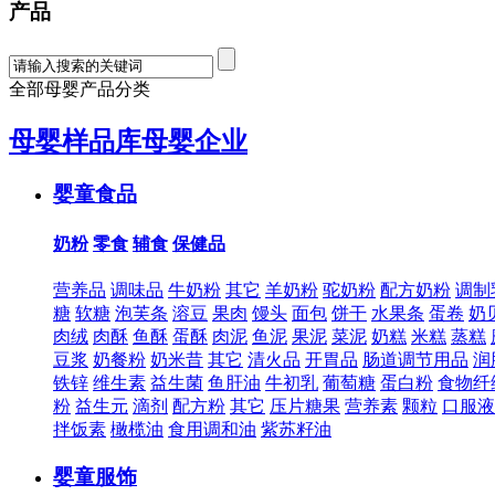
产品
全部母婴产品分类
母婴样品库
母婴企业
婴童食品
奶粉
零食
辅食
保健品
营养品
调味品
牛奶粉
其它
羊奶粉
驼奶粉
配方奶粉
调制
糖
软糖
泡芙条
溶豆
果肉
馒头
面包
饼干
水果条
蛋卷
奶
肉绒
肉酥
鱼酥
蛋酥
肉泥
鱼泥
果泥
菜泥
奶糕
米糕
蒸糕
豆浆
奶餐粉
奶米昔
其它
清火品
开胃品
肠道调节用品
润
铁锌
维生素
益生菌
鱼肝油
牛初乳
葡萄糖
蛋白粉
食物纤
粉
益生元
滴剂
配方粉
其它
压片糖果
营养素
颗粒
口服液
拌饭素
橄榄油
食用调和油
紫苏籽油
婴童服饰