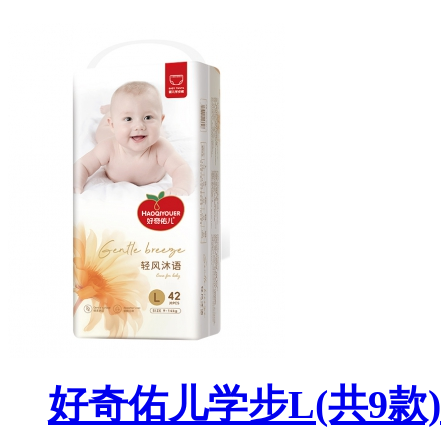
好奇佑儿学步L
(共9款)