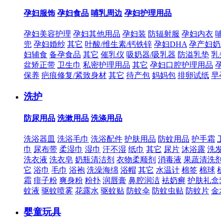
孕妇服饰
孕妇食品
哺乳周边
孕妇护理用品
孕妇美容护理
孕妇其他用品
孕妇装
防辐射服
孕妇内衣
兜
孕妇婚纱
其它
叶酸/维生素/钙铁锌
孕妇DHA
孕产妇奶
妇辅食
备孕食品
其它
催乳仪
吸奶器/吸乳器
防溢乳垫
乳
盆矫正带
卫生巾
私密护理用品
其它
孕妇口腔护理用品
保养
疤痕修复/紧致身材
其它
待产包
妈妈包
排卵试纸
早
洗护
防尿用品
洗漱用品
洗涤用品
洗浴器皿
洗浴毛巾
洗浴配件
护肤用品
防蚊用品
护手霜
巾
尿布带
柔湿巾
湿巾
汗不湿
纸巾
其它
尿片
沐浴露
洗
洗衣液
洗衣皂
奶瓶清洁剂
衣物柔顺剂
消毒液
果蔬清洗
它
浴巾
毛巾
浴袍
洗澡海绵
浴帽
其它
水温计
棉签
棉球
霜
痱子粉
爽身粉
粉扑
润唇膏
鼻腔润洁
袪奶癣
护肤礼盒
蚊液
驱蚊喷雾
花露水
驱蚊贴
防蚊伞
防蚊虫贴
防蚊片
金
婴童玩具