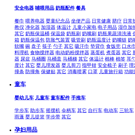
安全电器
哺喂用品
奶瓶配件
餐具
餐巾
喂养电器
婴童纪念品
坐便产品
日常健康
脐疗
日常
教仪
净化器
加湿器
体温计
儿童小家电
电子用品
湿巾加
其它
奶瓶保温桶
保温袋
奶瓶刷
奶嘴刷
奶瓶果蔬清洗液
箱
奶瓶保温包
防胀气装置
吸管刷
奶瓶温度计
奶嘴链
奶
软嘴
碗
盘子
筷子
勺子
其它
吸汗巾
垫背巾
食饭兜
口水
料理机
食物搅拌器
电动奶粉搅拌器
蒸蛋机
煮蛋器
其它
器
尿盆
马桶圈
马桶盖
马桶梯
其它
体温计
棉棒
棉签
耳
度计
其它
婴儿理发器
婴儿剪刀
指甲钳
安全梳子
刷子
理
撞条
防撞角
保健贴
其它
消毒喷雾
口罩
儿童旅行箱
功能
童车
婴幼儿车
儿童车
童车配件
手推车
学步车
助步车
摇摆机
伞柄车
其它
自行车
电动车
三轮车
雨蓬
婴儿提篮
学步带
其它
孕妇用品