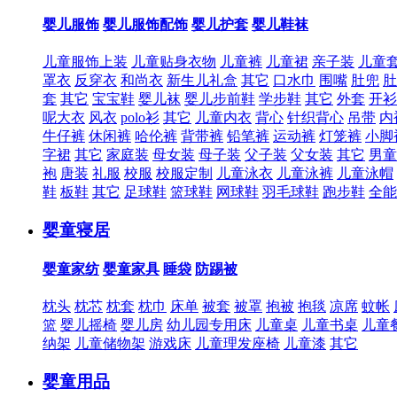
婴儿服饰
婴儿服饰配饰
婴儿护套
婴儿鞋袜
儿童服饰上装
儿童贴身衣物
儿童裤
儿童裙
亲子装
儿童
罩衣
反穿衣
和尚衣
新生儿礼盒
其它
口水巾
围嘴
肚兜
肚
套
其它
宝宝鞋
婴儿袜
婴儿步前鞋
学步鞋
其它
外套
开衫
呢大衣
风衣
polo衫
其它
儿童内衣
背心
针织背心
吊带
内
牛仔裤
休闲裤
哈伦裤
背带裤
铅笔裤
运动裤
灯笼裤
小脚
字裙
其它
家庭装
母女装
母子装
父子装
父女装
其它
男童
袍
唐装
礼服
校服
校服定制
儿童泳衣
儿童泳裤
儿童泳帽
鞋
板鞋
其它
足球鞋
篮球鞋
网球鞋
羽毛球鞋
跑步鞋
全能
婴童寝居
婴童家纺
婴童家具
睡袋
防踢被
枕头
枕芯
枕套
枕巾
床单
被套
被罩
抱被
抱毯
凉席
蚊帐
篮
婴儿摇椅
婴儿房
幼儿园专用床
儿童桌
儿童书桌
儿童
纳架
儿童储物架
游戏床
儿童理发座椅
儿童漆
其它
婴童用品