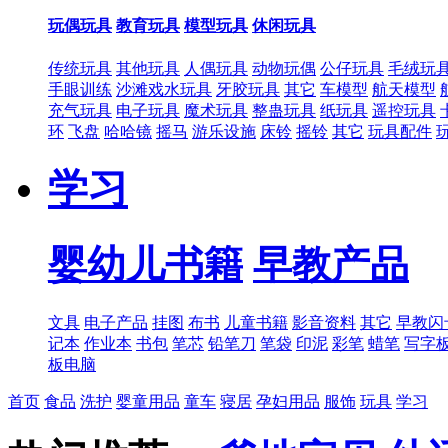
玩偶玩具
教育玩具
模型玩具
休闲玩具
传统玩具
其他玩具
人偶玩具
动物玩偶
公仔玩具
毛绒玩
手眼训练
沙滩戏水玩具
牙胶玩具
其它
车模型
航天模型
充气玩具
电子玩具
魔术玩具
整蛊玩具
纸玩具
遥控玩具
环
飞盘
哈哈镜
摇马
游乐设施
床铃
摇铃
其它
玩具配件
学习
婴幼儿书籍
早教产品
文具
电子产品
挂图
布书
儿童书籍
影音资料
其它
早教闪
记本
作业本
书包
笔芯
铅笔刀
笔袋
印泥
彩笔
蜡笔
写字
板电脑
首页
食品
洗护
婴童用品
童车
寝居
孕妇用品
服饰
玩具
学习