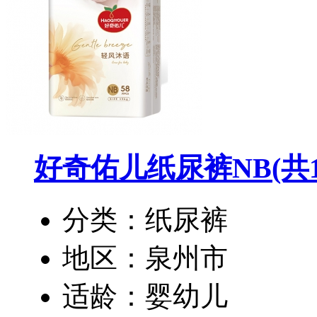
好奇佑儿纸尿裤NB
(共
分类：纸尿裤
地区：泉州市
适龄：婴幼儿