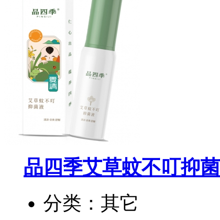
品四季艾草蚊不叮抑菌
分类：其它