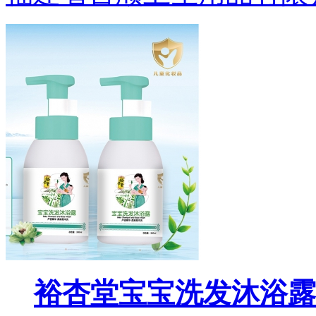
裕杏堂宝宝洗发沐浴露