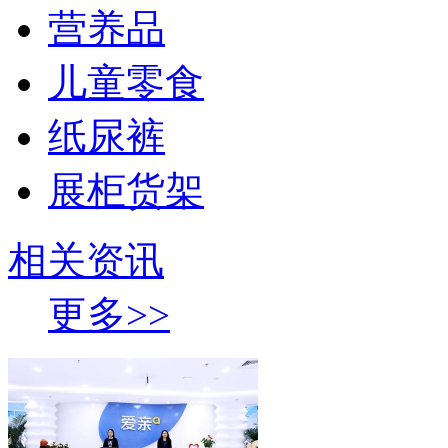
营养品
儿童零食
纸尿裤
展柜货架
相关资讯
更多>>