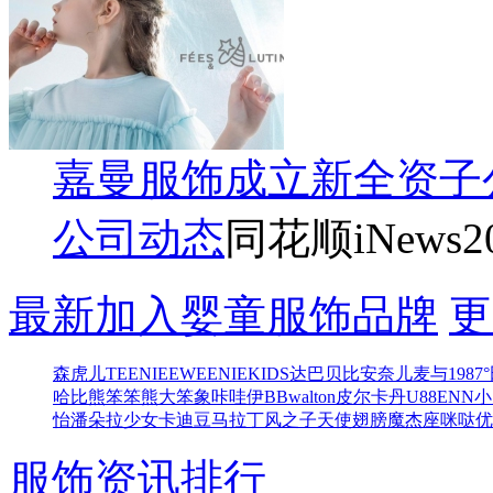
嘉曼服饰成立新全资子
公司动态
同花顺iNews
2
最新加入婴童服饰品牌
更
森虎儿
TEENIEEWEENIEKIDS
达巴
贝比
安奈儿
麦与
1987°
哈比熊
笨笨熊
大笨象
咔哇伊BB
walton
皮尔卡丹
U88
ENN
小
怡
潘朵拉少女
卡迪豆
马拉丁
风之子
天使翅膀
魔杰座
咪哒
优
服饰资讯排行