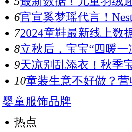
5
最新数据！儿童羽绒迎
6
官宣奚梦瑶代言！Nest D
7
​2024童鞋最新线上数
8
立秋后，宝宝“四暖一凉
9
天凉别乱添衣！秋季宝宝
10
童装生意不好做？营收
婴童服饰品牌
热点