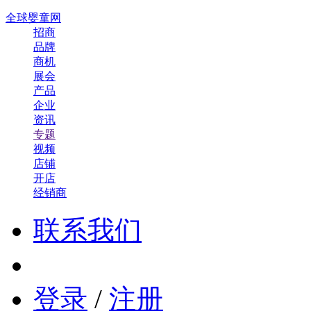
全球婴童网
招商
品牌
商机
展会
产品
企业
资讯
专题
视频
店铺
开店
经销商
联系我们
登录
/
注册