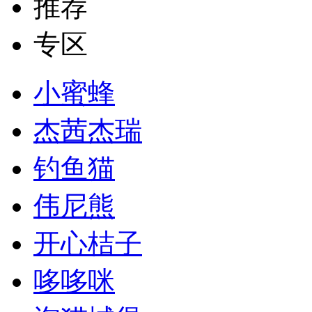
推荐
专区
小蜜蜂
杰茜杰瑞
钓鱼猫
伟尼熊
开心桔子
哆哆咪