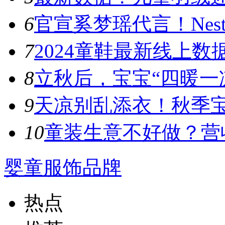
6
官宣奚梦瑶代言！Nest D
7
​2024童鞋最新线上数
8
立秋后，宝宝“四暖一凉
9
天凉别乱添衣！秋季宝宝
10
童装生意不好做？营收
婴童服饰品牌
热点