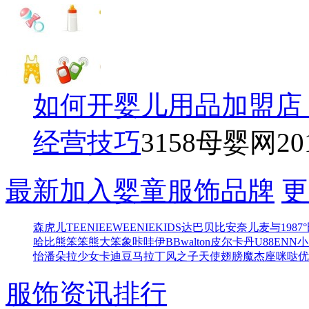
如何开婴儿用品加盟店
经营技巧
3158母婴网
20
最新加入婴童服饰品牌
更
森虎儿
TEENIEEWEENIEKIDS
达巴
贝比
安奈儿
麦与
1987°
哈比熊
笨笨熊
大笨象
咔哇伊BB
walton
皮尔卡丹
U88
ENN
小
怡
潘朵拉少女
卡迪豆
马拉丁
风之子
天使翅膀
魔杰座
咪哒
优
服饰资讯排行