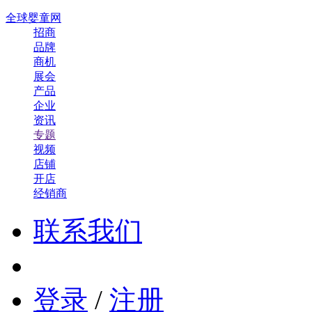
全球婴童网
招商
品牌
商机
展会
产品
企业
资讯
专题
视频
店铺
开店
经销商
联系我们
登录
/
注册