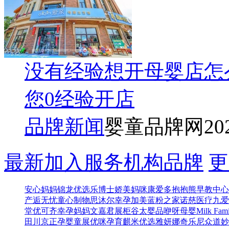
没有经验想开母婴店怎
您0经验开店
品牌新闻
婴童品牌网
20
最新加入服务机构品牌
更
安心妈妈
锦龙优选
乐博士
娇美妈咪
康爱多
抱抱熊早教中心
产逅无忧
童心制物
思沐尔
幸孕加美
蓝粉之家
诺慈医疗
九爱
堂
优可齐
幸孕妈妈
文嘉君展柜
谷太婴品
咿呀母婴
Milk Fami
田川
京正孕婴童展
优咪孕育
麒米优选
雅妍娜
奇乐尼
众道妙