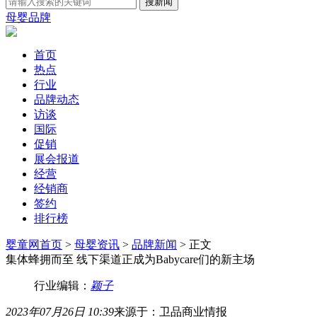
母婴品牌
首页
热点
行业
品牌动态
访谈
国际
促销
展会报道
经营
经销商
签约
排行榜
婴童网首页
>
母婴资讯
>
品牌新闻
> 正文
集体蜂拥而至 线下渠道正成为Babycare们的新主场
行业编辑：
颖子
2023年07月26日 10:39
来源于：卫品商业情报