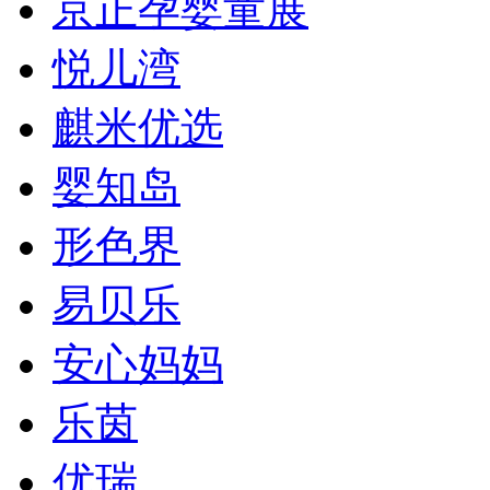
京正孕婴童展
悦儿湾
麒米优选
婴知岛
形色界
易贝乐
安心妈妈
乐茵
优瑞