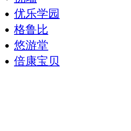
优乐学园
格鲁比
悠游堂
倍康宝贝