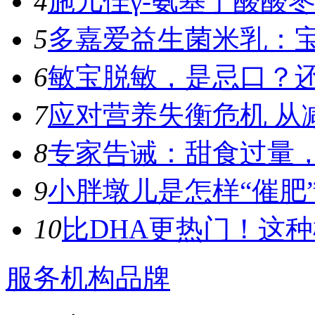
4
施儿佳γ-氨基丁酸酸枣
5
多嘉爱益生菌米乳：宝
6
敏宝脱敏，是忌口？
7
应对营养失衡危机 从
8
专家告诫：甜食过量，容
9
小胖墩儿是怎样“催肥”
10
比DHA更热门！这种植
服务机构品牌