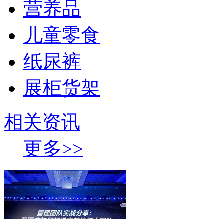
营养品
儿童零食
纸尿裤
展柜货架
相关资讯
更多>>