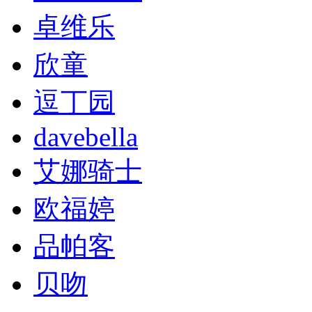
卓维乐
欣童
逗丁园
davebella
艾娜骑士
欧福婷
品帕客
贝吻