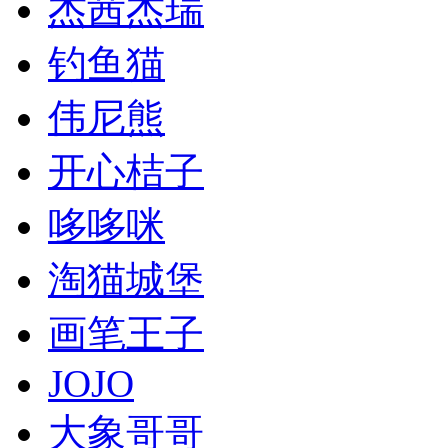
杰茜杰瑞
钓鱼猫
伟尼熊
开心桔子
哆哆咪
淘猫城堡
画笔王子
JOJO
大象哥哥