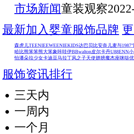
市场新闻
童装观察
2022
最新加入婴童服饰品牌
更
森虎儿
TEENIEEWEENIEKIDS
达巴
贝比
安奈儿
麦与
1987°
哈比熊
笨笨熊
大笨象
咔哇伊BB
walton
皮尔卡丹
U88
ENN
小
怡
潘朵拉少女
卡迪豆
马拉丁
风之子
天使翅膀
魔杰座
咪哒
优
服饰资讯排行
三天内
一周内
一个月