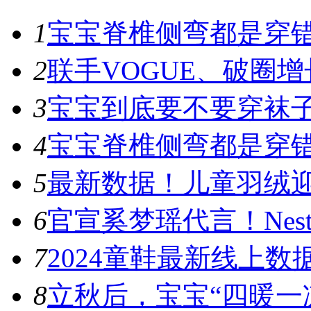
1
宝宝脊椎侧弯都是穿错鞋
2
联手VOGUE、破圈增
3
宝宝到底要不要穿袜子
4
宝宝脊椎侧弯都是穿错鞋
5
最新数据！儿童羽绒迎
6
官宣奚梦瑶代言！Nest D
7
​2024童鞋最新线上数
8
立秋后，宝宝“四暖一凉