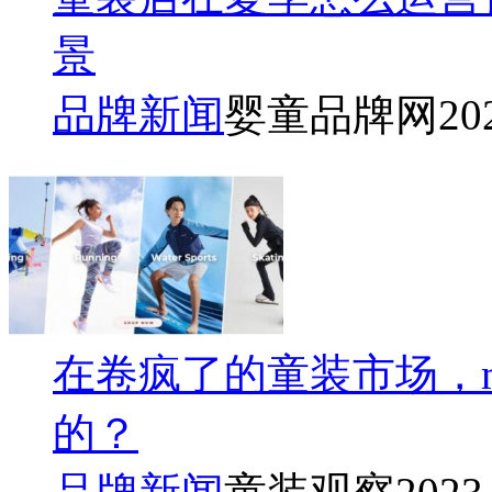
景
品牌新闻
婴童品牌网
20
在卷疯了的童装市场，moo
的？