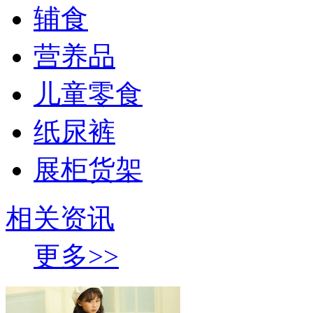
辅食
营养品
儿童零食
纸尿裤
展柜货架
相关资讯
更多>>