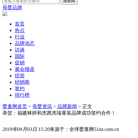
母婴品牌
首页
热点
行业
品牌动态
访谈
国际
促销
展会报道
经营
经销商
签约
排行榜
婴童网首页
>
母婴资讯
>
品牌新闻
> 正文
恭贺：福建林婷和杰茜杰瑞童装品牌成功签约合作！
2019年04月03日 15:20
来源于：全球婴童网51nz.com.cn