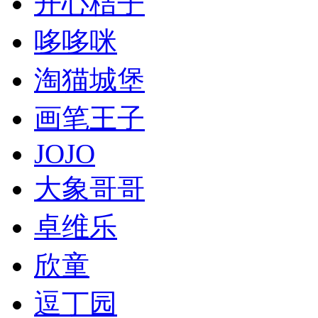
开心桔子
哆哆咪
淘猫城堡
画笔王子
JOJO
大象哥哥
卓维乐
欣童
逗丁园