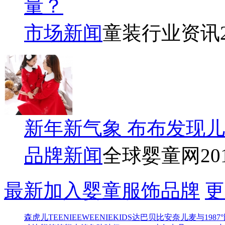
量？
市场新闻
童装行业资讯
新年新气象 布布发现
品牌新闻
全球婴童网
20
最新加入婴童服饰品牌
更
森虎儿
TEENIEEWEENIEKIDS
达巴
贝比
安奈儿
麦与
1987°