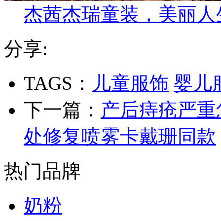
杰茜杰瑞童装，美丽人
分享:
TAGS：
儿童服饰
婴儿
下一篇：
产后痔疮严重怎么
处修复喷雾卡戴珊同款
热门品牌
奶粉