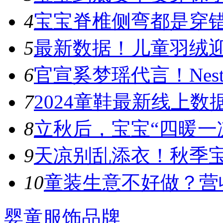
4
宝宝脊椎侧弯都是穿错鞋
5
最新数据！儿童羽绒迎
6
官宣奚梦瑶代言！Nest D
7
​2024童鞋最新线上数
8
立秋后，宝宝“四暖一凉
9
天凉别乱添衣！秋季宝宝
10
童装生意不好做？营收
婴童服饰品牌