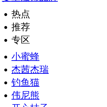
热点
推荐
专区
小蜜蜂
杰茜杰瑞
钓鱼猫
伟尼熊