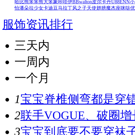
哈比熊
笨笨熊
大笨象
咔哇伊BB
walton
皮尔卡丹
U88
ENN
小
怡
潘朵拉少女
卡迪豆
马拉丁
风之子
天使翅膀
魔杰座
咪哒
优
服饰资讯排行
三天内
一周内
一个月
1
宝宝脊椎侧弯都是穿错鞋
2
联手VOGUE、破圈增
3
宝宝到底要不要穿袜子