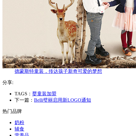
德蒙斯特童装，传达孩子新奇可爱的梦想
分享:
TAGS：
婴童装加盟
下一篇：
Belli璧丽启用新LOGO通知
热门品牌
奶粉
辅食
营养品