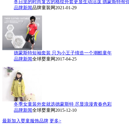
冬日里的时尚复古的格纹外套更显生动活泼 德蒙斯特帮
品牌新闻
品牌童装网
2021-01-29
德蒙斯特短袖套装 只为小王子缔造一个潮酷童年
品牌新闻
全球婴童网
2017-04-25
冬季女童装外套就选德蒙斯特 尽显浪漫青春色彩
品牌新闻
全球婴童网
2015-12-10
最新加入婴童服饰品牌
更多>