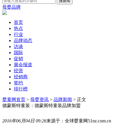
母婴品牌
首页
热点
行业
品牌动态
访谈
国际
促销
展会报道
经营
经销商
签约
排行榜
婴童网首页
>
母婴资讯
>
品牌新闻
> 正文
德蒙斯特童装：德蒙斯特童装品牌加盟
2016年06月04日 09:26
来源于：全球婴童网51nz.com.cn