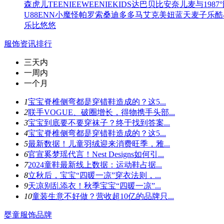
森虎儿
TEENIEEWEENIEKIDS
达巴
贝比
安奈儿
麦与
1987°
U88
ENN
小魔怪
帕罗索
桑迪
多多马
艾克
美妞
蓝天麦子
乐酷
乐比悠悠
服饰资讯排行
三天内
一周内
一个月
1
宝宝脊椎侧弯都是穿错鞋造成的？这5...
2
联手VOGUE、破圈增长，得物携手头部...
3
宝宝到底要不要穿袜子？终于找到答案...
4
宝宝脊椎侧弯都是穿错鞋造成的？这5...
5
最新数据！儿童羽绒迎来消费旺季，雅...
6
官宣奚梦瑶代言！Nest Designs如何引...
7
​2024童鞋最新线上数据：运动鞋占据...
8
立秋后，宝宝“四暖一凉”穿衣法则，...
9
天凉别乱添衣！秋季宝宝“四暖一凉”...
10
童装生意不好做？营收超10亿的品牌只...
婴童服饰品牌