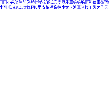
田田小象
哆咪印像
邦特
嘟拉嘟拉
安墨
康乐宝
笑笑猴
丽影
信宝
德玛
小可乐
JAKET
龙隆
阿U
婴安怡
潘朵拉少女
卡迪豆
马拉丁
风之子
天