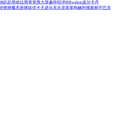
纳
趴趴熊
哈比熊
笨笨熊
大笨象
咔哇伊BB
walton
皮尔卡丹
使翅膀
魔杰座
咪哒
优卡
天迹
乐克乐克
笨笨狗
赫利俄斯
林芊
巴克