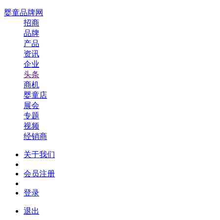
婴童品牌网
招商
品牌
产品
资讯
企业
头条
商机
婴童店
展会
专题
视频
经销商
关于我们
会员注册
登录
退出