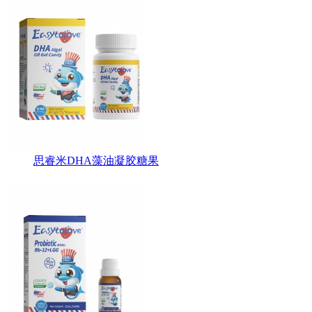
思睿米DHA藻油凝胶糖果