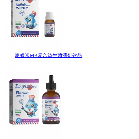
思睿米MB复合益生菌滴剂饮品