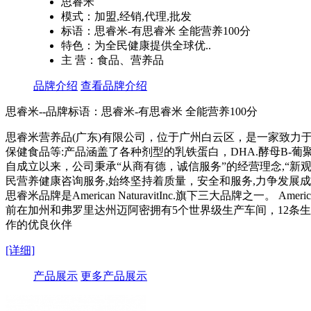
思睿米
模式：加盟,经销,代理,批发
标语：思睿米-有思睿米 全能营养100分
特色：为全民健康提供全球优..
主 营：食品、营养品
品牌介绍
查看品牌介绍
思睿米--品牌标语：
思睿米-有思睿米 全能营养100分
思睿米营养品(广东)有限公司，位于广州白云区，是一家致
保健食品等:产品涵盖了各种剂型的乳铁蛋白，DHA.酵母B-葡聚
自成立以来，公司秉承“从商有德，诚信服务”的经营理念,“新
民营养健康咨询服务,始终坚持着质量，安全和服务,力争发展
思睿米品牌是American NaturavitInc.旗下三大品牌之一。
前在加州和弗罗里达州迈阿密拥有5个世界级生产车间，12条生
作的优良伙伴
[详细]
产品展示
更多产品展示