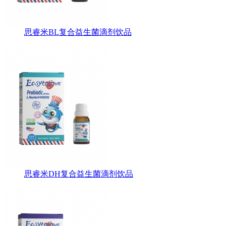
思睿米BL复合益生菌滴剂饮品
思睿米DH复合益生菌滴剂饮品