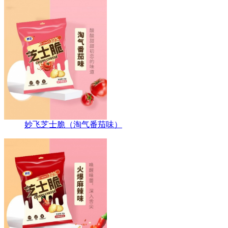
妙飞芝士脆（淘气番茄味）