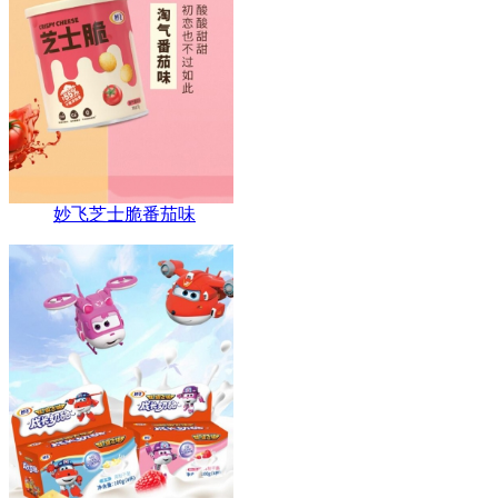
妙飞芝士脆番茄味