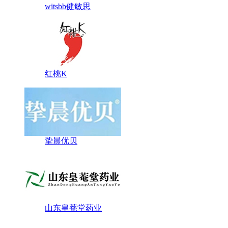
witsbb健敏思
红桃K
挚晨优贝
山东皇菴堂药业