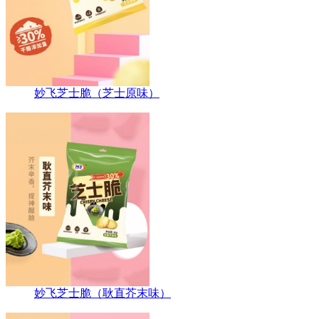
妙飞芝士脆（芝士原味）
妙飞芝士脆（耿直芥末味）