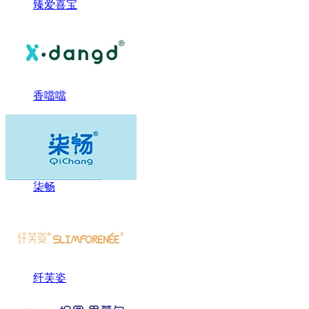
臻爱喜宝
香噹噹
柒畅
纤芙姿