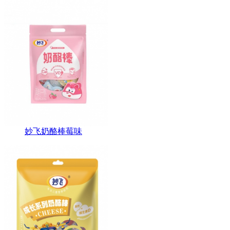
妙飞奶酪棒莓味