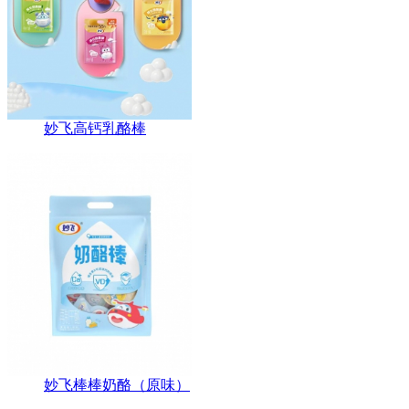
妙飞高钙乳酪棒
妙飞棒棒奶酪（原味）