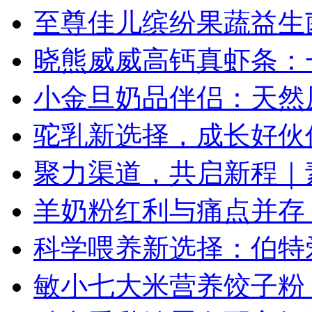
至尊佳儿缤纷果蔬益生
晓熊威威高钙真虾条：
小金旦奶品伴侣：天然
驼乳新选择，成长好伙
聚力渠道，共启新程｜素
羊奶粉红利与痛点并存
科学喂养新选择：伯特
敏小七大米营养饺子粉