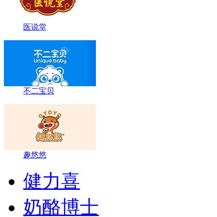
医说堂
不二宝贝
趣悠悠
健力喜
奶酪博士