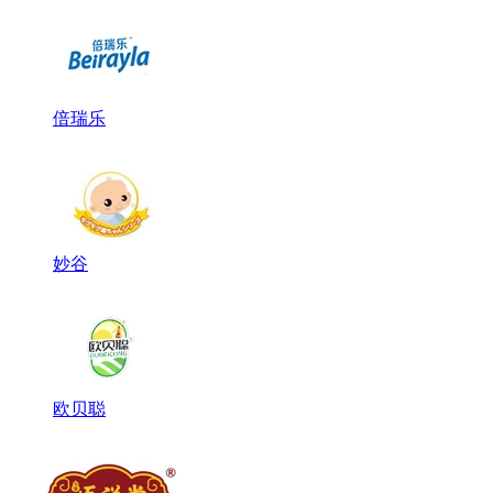
倍瑞乐
妙谷
欧贝聪