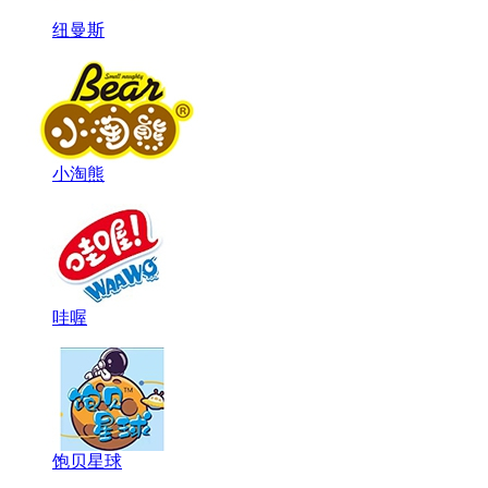
纽曼斯
小淘熊
哇喔
饱贝星球