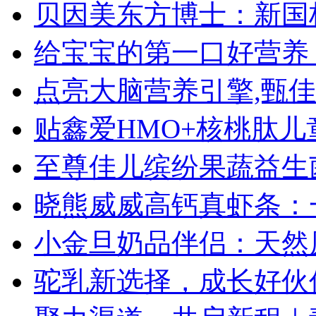
贝因美东方博士：新国
给宝宝的第一口好营养
点亮大脑营养引擎,甄佳
贴鑫爱HMO+核桃肽
至尊佳儿缤纷果蔬益生
晓熊威威高钙真虾条：
小金旦奶品伴侣：天然
驼乳新选择，成长好伙