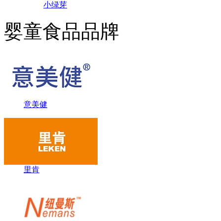
小绿芽
婴童食品品牌
意美健
里肯