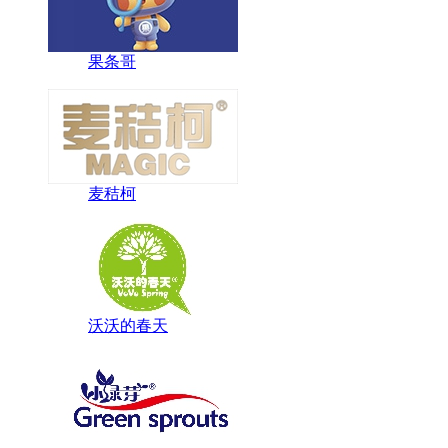
果条哥
麦秸柯
沃沃的春天