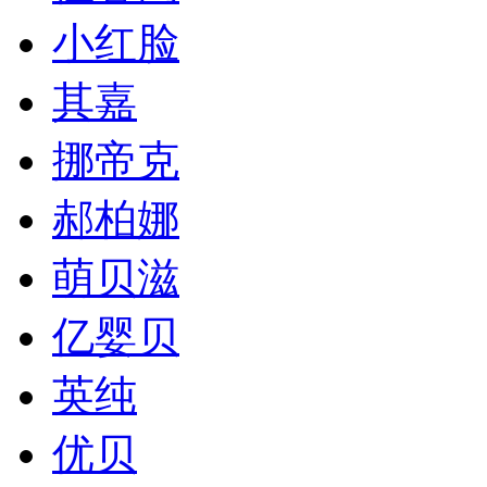
小红脸
其嘉
挪帝克
郝柏娜
萌贝滋
亿婴贝
英纯
优贝