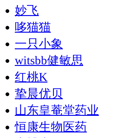
妙飞
哆猫猫
一只小象
witsbb健敏思
红桃K
挚晨优贝
山东皇菴堂药业
恒康生物医药