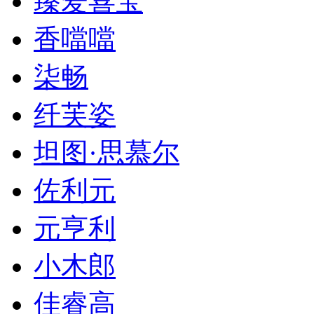
臻爱喜宝
香噹噹
柒畅
纤芙姿
坦图·思慕尔
佐利元
元亨利
小木郎
佳睿高