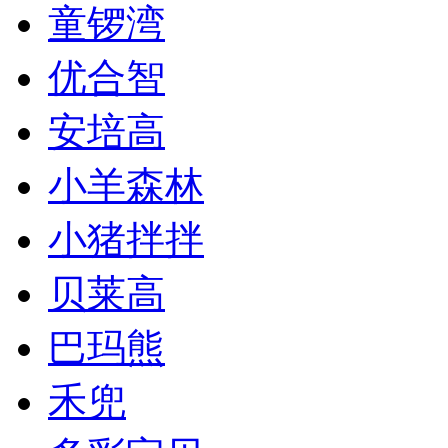
童锣湾
优合智
安培高
小羊森林
小猪拌拌
贝莱高
巴玛熊
禾兜