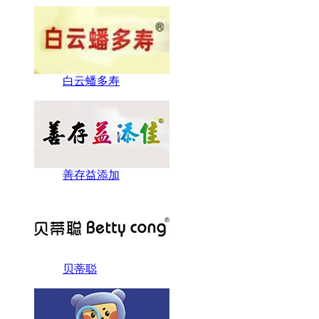
白云蟠多寿
善存益添加
贝蒂聪