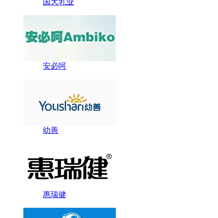
国大乳业
安必呵
幼善
惠瑞健