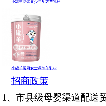
小罐羊膳体青少年配方羊乳粉
小罐羊暖妍女士调制羊乳粉
招商政策
1、市县级母婴渠道配送