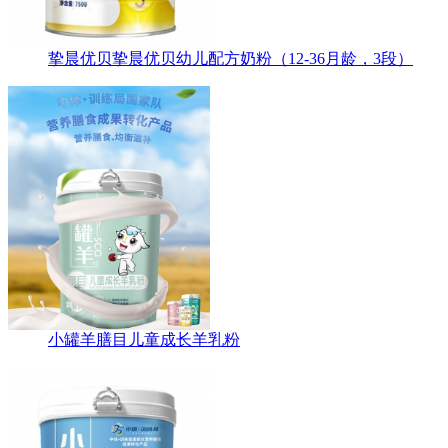
挚晨优贝挚晨优贝幼儿配方奶粉（12-36月龄，3段）
小罐羊膳目儿童成长羊乳粉