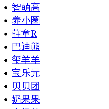
智萌高
养小圈
莊童R
巴迪熊
玺羊羊
宝乐元
贝贝团
奶果果