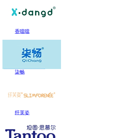
香噹噹
柒畅
纤芙姿