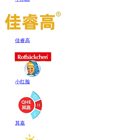
佳睿高
小红脸
其嘉