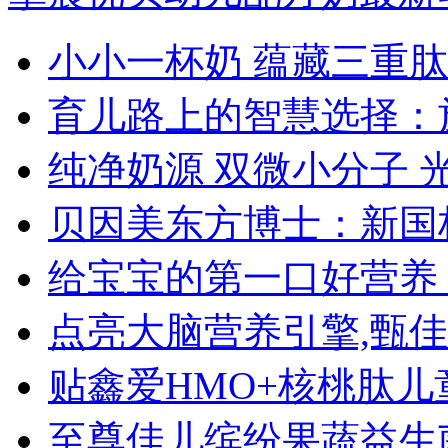
小小一杯奶 蕴藏三重肽
育儿路上的智慧选择：
纯净奶源 双微小分子 
贝因美东方博士：新国
给宝宝的第一口好营养
点亮大脑营养引擎,甄佳
贴鑫爱HMO+核桃肽
至尊佳儿缤纷果蔬益生