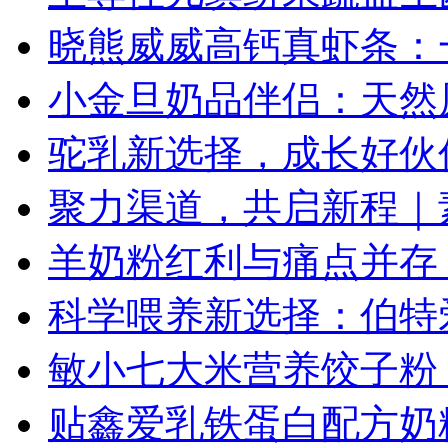
晓熊威威高钙真虾条：
小金旦奶品伴侣：天然
驼乳新选择，成长好伙
聚力渠道，共启新程｜素
羊奶粉红利与痛点并存
科学喂养新选择：伯特
敏小七大米营养饺子粉
贴鑫爱乳铁蛋白配方奶