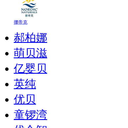
挪帝克
郝柏娜
萌贝滋
亿婴贝
英纯
优贝
童锣湾