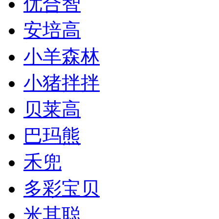
优合智
安培高
小羊森林
小猪拌拌
贝莱高
巴玛熊
禾兜
多彩宝贝
米其聪