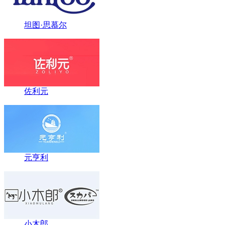
坦图·思慕尔
佐利元
元亨利
小木郎