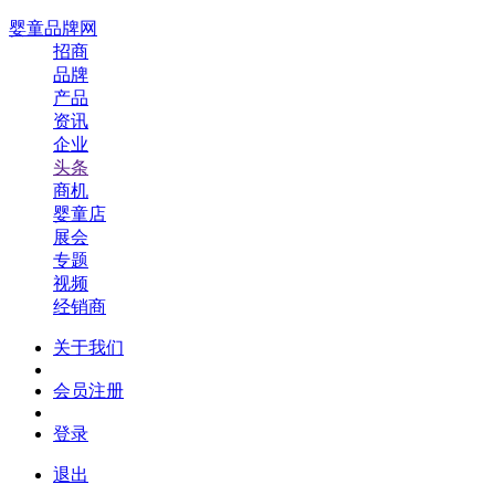
婴童品牌网
招商
品牌
产品
资讯
企业
头条
商机
婴童店
展会
专题
视频
经销商
关于我们
会员注册
登录
退出