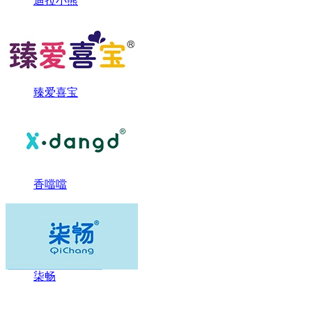
迪拉小熊
臻爱喜宝
香噹噹
柒畅