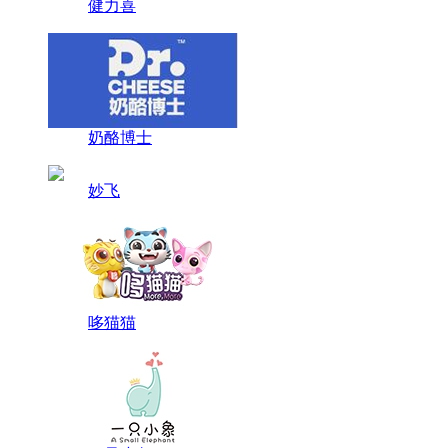
健力喜
奶酪博士
妙飞
哆猫猫