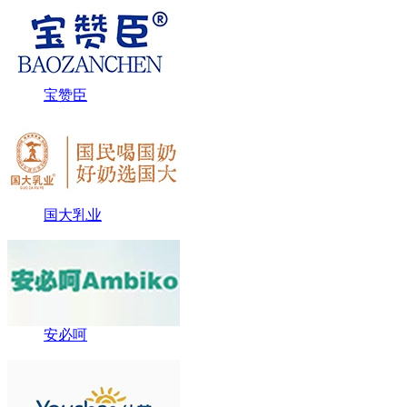
宝赞臣
国大乳业
安必呵