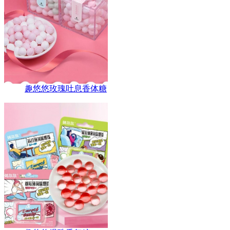
趣悠悠玫瑰吐息香体糖