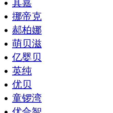
其嘉
挪帝克
郝柏娜
萌贝滋
亿婴贝
英纯
优贝
童锣湾
优合智