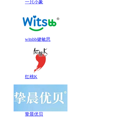
一只小象
witsbb健敏思
红桃K
挚晨优贝