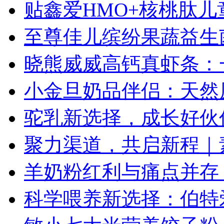
贴鑫爱HMO+核桃肽
至尊佳儿缤纷果蔬益生
晓熊威威高钙真虾条：
小金旦奶品伴侣：天然
驼乳新选择，成长好伙
聚力渠道，共启新程｜素
羊奶粉红利与痛点并存
科学喂养新选择：伯特