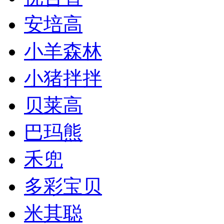
安培高
小羊森林
小猪拌拌
贝莱高
巴玛熊
禾兜
多彩宝贝
米其聪