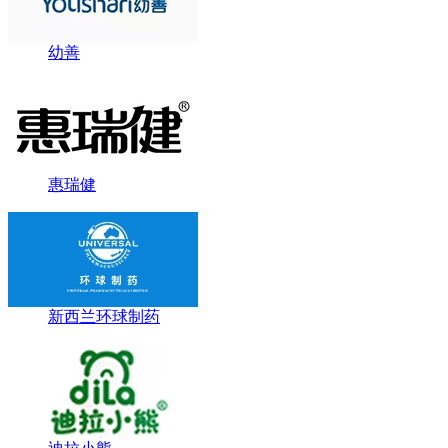
幼善
惠瑞健
新西兰环球制药