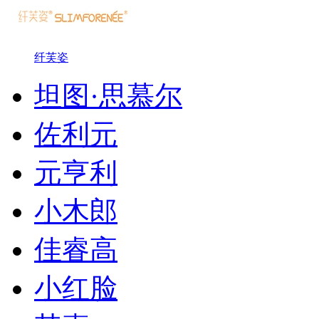
纤芙姿
坦图·思慕尔
佐利元
元亨利
小木郎
佳睿高
小红脸