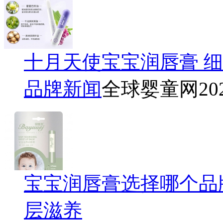
十月天使宝宝润唇膏 
品牌新闻
全球婴童网
20
宝宝润唇膏选择哪个品
层滋养