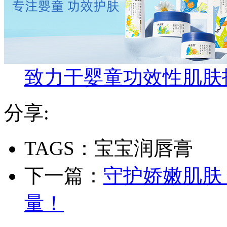
致力于婴童功效性肌肤
分享:
TAGS：宝宝润唇膏
下一篇：
守护娇嫩肌肤
量！