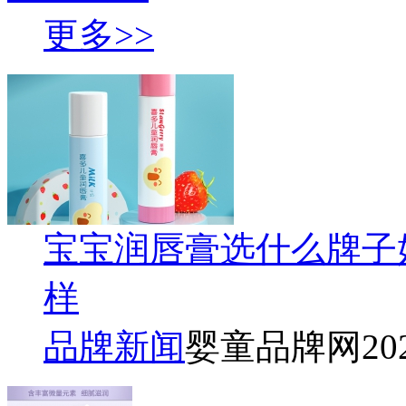
更多>>
宝宝润唇膏选什么牌子好
样
品牌新闻
婴童品牌网
20