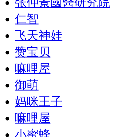
张仲景國醫研究院
仁智
飞天神娃
赞宝贝
嘛哩屋
御萌
妈咪王子
嘛哩屋
小蜜蜂