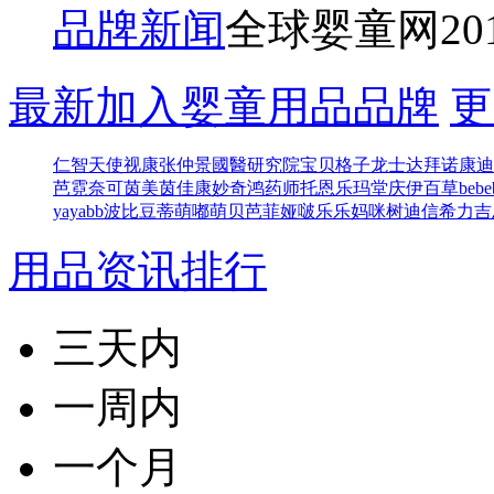
品牌新闻
全球婴童网
20
最新加入婴童用品品牌
更
仁智
天使视康
张仲景國醫研究院
宝贝格子
龙士达
拜诺康迪
芭
霓奈可
茵美茵佳
康妙奇
鸿药师
托恩
乐玛堂
庆伊百草
bebe
yayabb
波比豆
蒂萌
嘟萌贝
芭菲娅
啵乐乐
妈咪树
迪信
希力吉
用品资讯排行
三天内
一周内
一个月