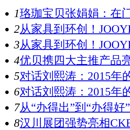
1
珞珈宝贝张娟娟：在门
2
从家具到环创！JOOYE
3
从家具到环创！JOOYE
4
优贝携四大主推产品亮
5
对话刘熙涛：2015年的
6
对话刘熙涛：2015年的
7
从“办得出”到“办得好”！
8
汉川展团强势亮相CKE