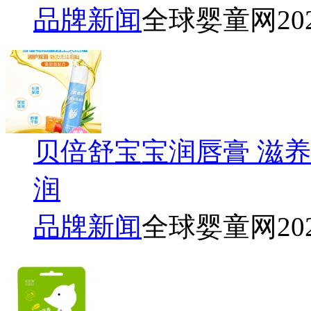
品牌新闻
全球婴童网
20
贝倍舒宝宝润唇膏 滋
润
品牌新闻
全球婴童网
20