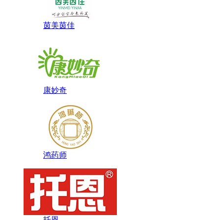
茵美茵佳
康妙奇
鸿药师
托恩