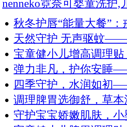
nenneko霓奈可婴童洗
秋冬护唇“能量大餐”
天然守护 无声驱蚊—
宝童健小儿增高调理贴
弹力非凡，护你安睡—
四季守护，水润如初—
调理脾胃选御舒，草本
守护宝宝娇嫩肌肤，小