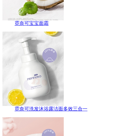
霓奈可宝宝面霜
霓奈可洗发沐浴露洁面多效三合一