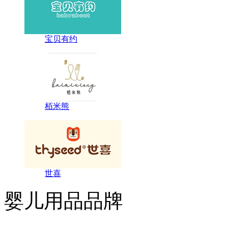
宝贝有约
栢米熊
世喜
婴儿用品品牌