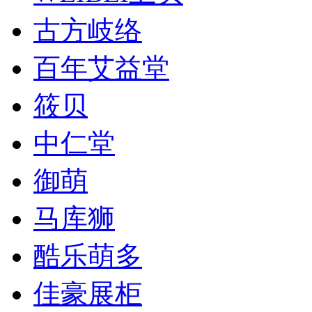
古方岐络
​百年艾益堂
筱贝
​中仁堂
御萌
马库狮
酷乐萌多
佳豪展柜