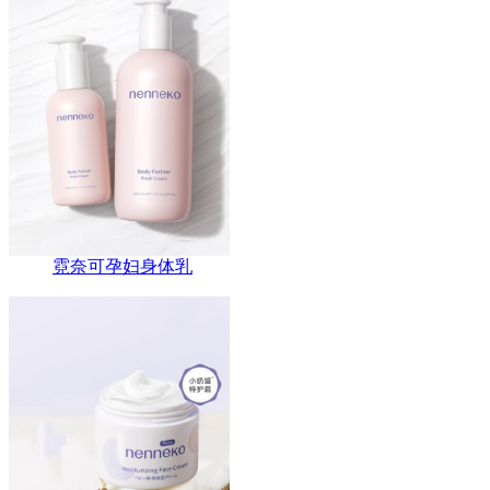
霓奈可孕妇身体乳