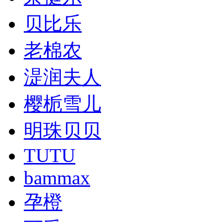
贝比乐
老棉农
湜润夫人
樱栀雪儿
明珠贝贝
TUTU
bammax
孕橙