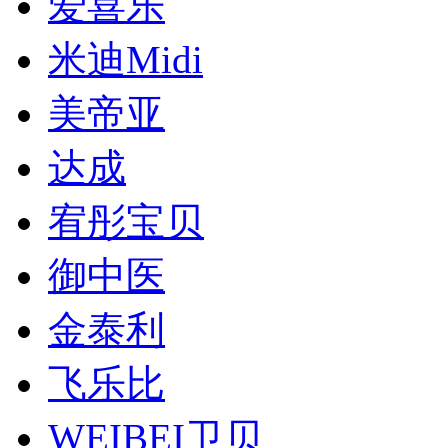
爱喜乐
米迪Midi
美帝亚
达成
宥彤宝贝
御中医
金泰利
飞乐比
WEIBEI卫贝