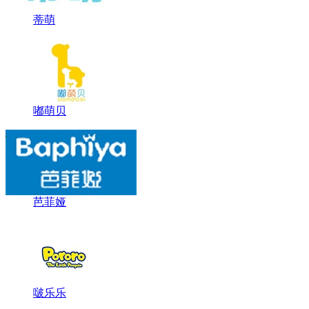
蒂萌
嘟萌贝
芭菲娅
啵乐乐