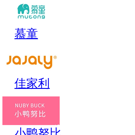
慕童
佳家利
小鸭努比