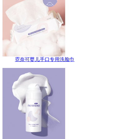
霓奈可婴儿手口专用洗脸巾