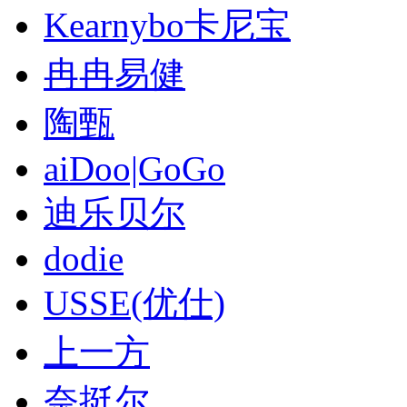
Kearnybo卡尼宝
冉冉易健
陶甄
aiDoo|GoGo
迪乐贝尔
dodie
USSE(优仕)
上一方
奈挺尔