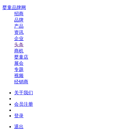
婴童品牌网
招商
品牌
产品
资讯
企业
头条
商机
婴童店
展会
专题
视频
经销商
关于我们
会员注册
登录
退出