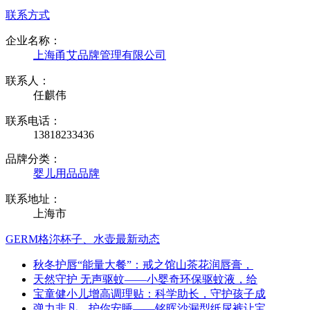
联系方式
企业名称：
上海甬艾品牌管理有限公司
联系人：
任麒伟
联系电话：
13818233436
品牌分类：
婴儿用品品牌
联系地址：
上海市
GERM格沵杯子、水壶最新动态
秋冬护唇“能量大餐”：戒之馆山茶花润唇膏，
天然守护 无声驱蚊——小婴奇环保驱蚊液，给
宝童健小儿增高调理贴：科学助长，守护孩子成
弹力非凡，护你安睡——铭晖沙漏型纸尿裤让宝