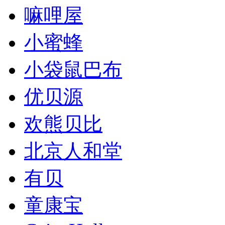
嘛哩屋
小蜜蜂
小袋鼠巴布
优贝源
欢熊贝比
北京人和堂
有贝
童康宝