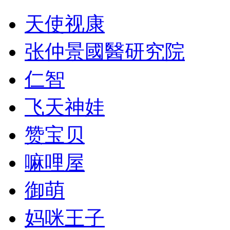
天使视康
张仲景國醫研究院
仁智
飞天神娃
赞宝贝
嘛哩屋
御萌
妈咪王子