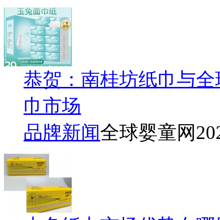
恭贺：南桂坊纸巾与全
巾市场
品牌新闻
全球婴童网
20