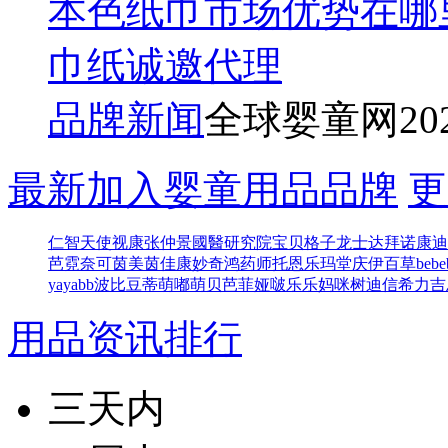
本色纸巾市场优势在哪
巾纸诚邀代理
品牌新闻
全球婴童网
20
最新加入婴童用品品牌
更
仁智
天使视康
张仲景國醫研究院
宝贝格子
龙士达
拜诺康迪
芭
霓奈可
茵美茵佳
康妙奇
鸿药师
托恩
乐玛堂
庆伊百草
bebe
yayabb
波比豆
蒂萌
嘟萌贝
芭菲娅
啵乐乐
妈咪树
迪信
希力吉
用品资讯排行
三天内