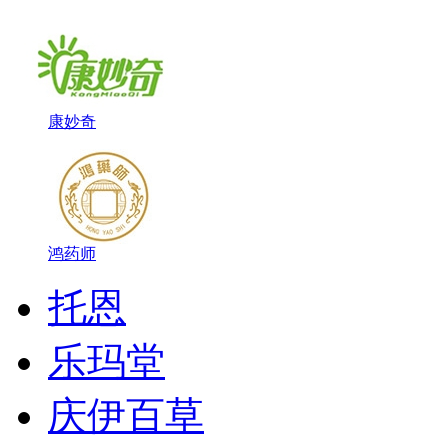
康妙奇
鸿药师
托恩
乐玛堂
庆伊百草