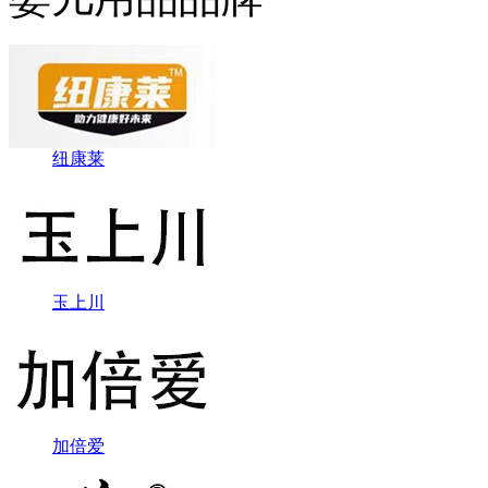
纽康莱
玉上川
加倍爱