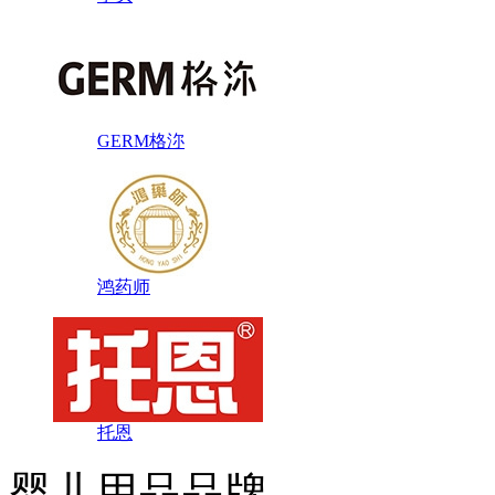
GERM格沵
鸿药师
托恩
婴儿用品品牌