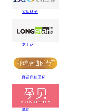
宝贝格子
龙士达
拜诺康迪医药
孕贝