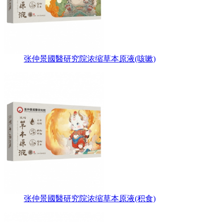
张仲景國醫研究院浓缩草本原液(咳嗽)
张仲景國醫研究院浓缩草本原液(积食)