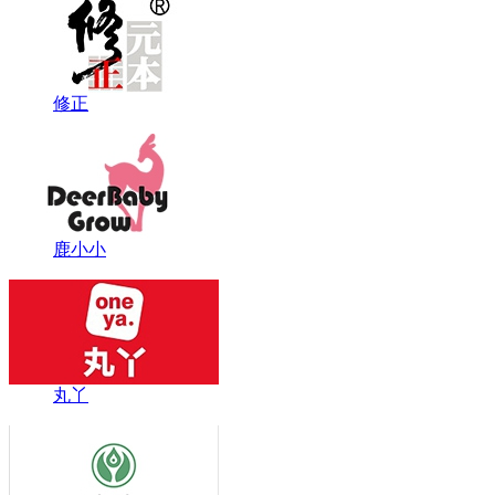
修正
鹿小小
丸丫