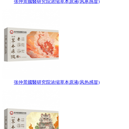
张仲景國醫研究院浓缩草本原液(风寒感冒)
张仲景國醫研究院浓缩草本原液(风热感冒)