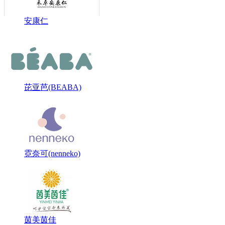
安康仁
芘亚芭(BEABA)
霓奈可(nenneko)
茵美茵佳