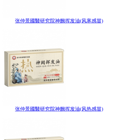
张仲景國醫研究院神阙挥发油(风寒感冒)
张仲景國醫研究院神阙挥发油(风热感冒)