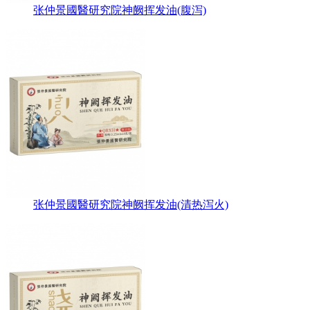
张仲景國醫研究院神阙挥发油(腹泻)
张仲景國醫研究院神阙挥发油(清热泻火)