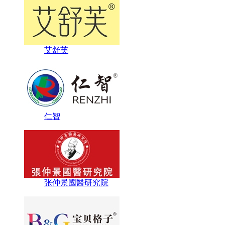
艾舒芙
仁智
张仲景國醫研究院