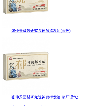
张仲景國醫研究院神阙挥发油(高热)
张仲景國醫研究院神阙挥发油(疏肝理气)