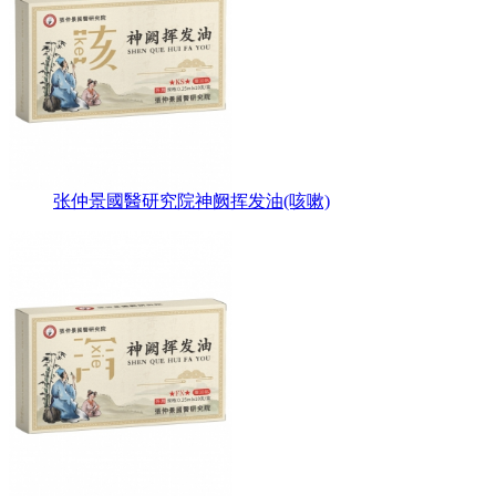
张仲景國醫研究院神阙挥发油(咳嗽)