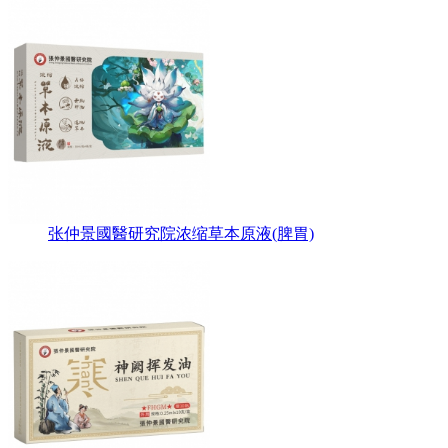
张仲景國醫研究院浓缩草本原液(脾胃)