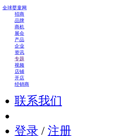
全球婴童网
招商
品牌
商机
展会
产品
企业
资讯
专题
视频
店铺
开店
经销商
联系我们
登录
/
注册