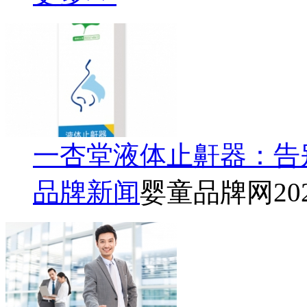
一杏堂液体止鼾器：告
品牌新闻
婴童品牌网
20