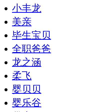
小丰龙
美亲
毕生宝贝
全职爸爸
龙之涵
柔飞
婴贝贝
婴乐谷