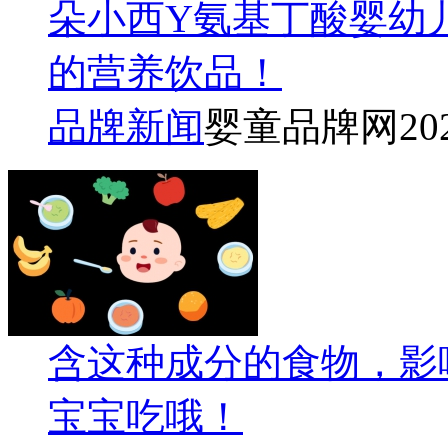
朵小西Y氨基丁酸婴幼
的营养饮品！
品牌新闻
婴童品牌网
20
含这种成分的食物，影
宝宝吃哦！