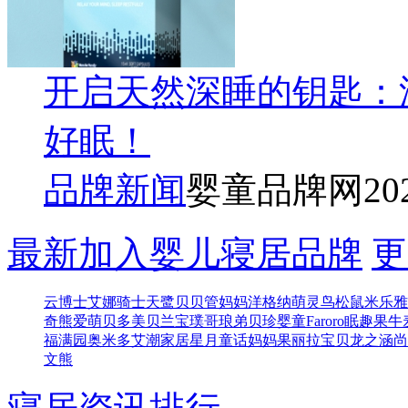
开启天然深睡的钥匙：
好眠！
品牌新闻
婴童品牌网
20
最新加入婴儿寝居品牌
更
云博士
艾娜骑士
天鹭贝贝
管妈妈
洋格纳
萌灵鸟
松鼠米乐
雅
奇熊
爱萌
贝多美
贝兰宝
璞哥琅弟
贝珍婴童
Faroro
眠趣
果牛
福满园
奥米多
艾潮家居
星月童话
妈妈果
丽拉宝贝
龙之涵
尚
文熊