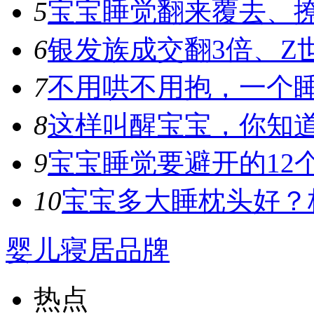
5
宝宝睡觉翻来覆去、撩
6
银发族成交翻3倍、Z世
7
不用哄不用抱，一个睡
8
这样叫醒宝宝，你知
9
宝宝睡觉要避开的12个
10
宝宝多大睡枕头好？枕
婴儿寝居品牌
热点