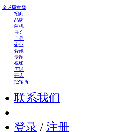
全球婴童网
招商
品牌
商机
展会
产品
企业
资讯
专题
视频
店铺
开店
经销商
联系我们
登录
/
注册