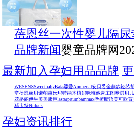
蓓恩丝一次性婴儿隔尿
品牌新闻
婴童品牌网
20
最新加入孕妇用品品牌
更
WESENS
Sweetbaby
Baia
婴爱
Annbertal安贝妥
金颜龄
轻芯
堂
蓓恩丝
贝诺萌
惠氏玛特纳
木植
妈咪唯他
青主阁
咔淇贝儿
花格阁
伊生美
美康臣
lastarprtum
bammax
孕橙
晴语
美可欧
育
猪卡特
Nulock
孕妇资讯排行