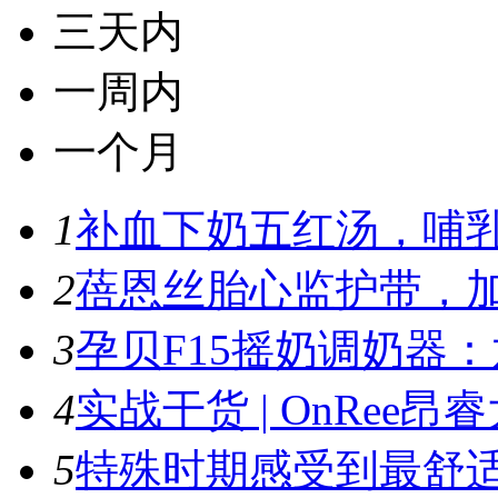
三天内
一周内
一个月
1
补血下奶五红汤，哺
2
蓓恩丝胎心监护带，加
3
孕贝F15摇奶调奶器：
4
实战干货 | OnRee昂睿
5
特殊时期感受到最舒适