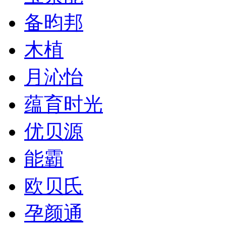
备昀邦
木植
月沁怡
蕴育时光
优贝源
能霸
欧贝氏
孕颜通