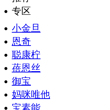
专区
小金旦
恩奇
聪康柠
蓓恩丝
御宝
妈咪唯他
宝素能