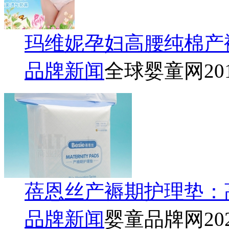
玛维妮孕妇高腰纯棉产
品牌新闻
全球婴童网
20
蓓恩丝产褥期护理垫：
品牌新闻
婴童品牌网
20