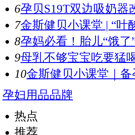
6
孕贝S19T双边吸奶器
7
金斯健贝小课堂 | “叶酸
8
孕妈必看！胎儿“饿了”
9
母乳不够宝宝吃要猛喝
10
金斯健贝小课堂｜备孕
孕妇用品品牌
热点
推荐