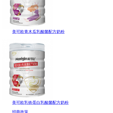
美可欧青木瓜乳酸菌配方奶粉
美可欧乳铁蛋白乳酸菌配方奶粉
招商政策