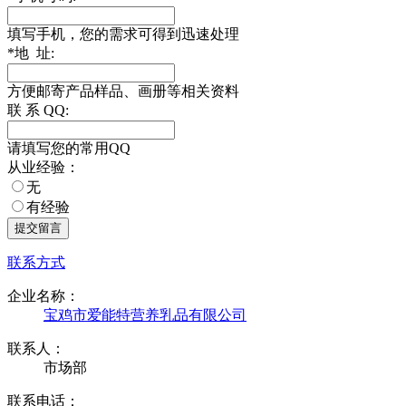
填写手机，您的需求可得到迅速处理
*
地 址:
方便邮寄产品样品、画册等相关资料
联 系 QQ:
请填写您的常用QQ
从业经验：
无
有经验
联系方式
企业名称：
宝鸡市爱能特营养乳品有限公司
联系人：
市场部
联系电话：