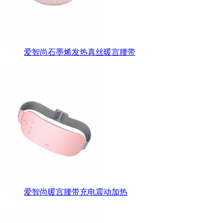
爱智尚石墨烯发热真丝暖宫腰带
爱智尚暖宫腰带充电震动加热