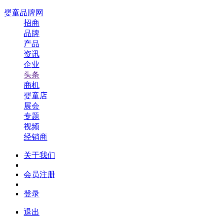
婴童品牌网
招商
品牌
产品
资讯
企业
头条
商机
婴童店
展会
专题
视频
经销商
关于我们
会员注册
登录
退出