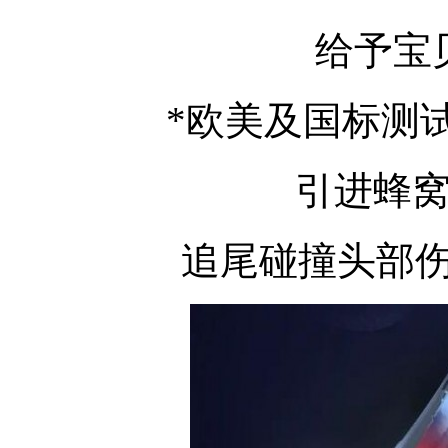
给予宝
*欧美及国标测试
引进蜂
追尾碰撞头部伤