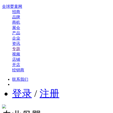
全球婴童网
招商
品牌
商机
展会
产品
企业
资讯
专题
视频
店铺
开店
经销商
联系我们
登录
/
注册