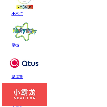
小不点
星振
昆塔斯