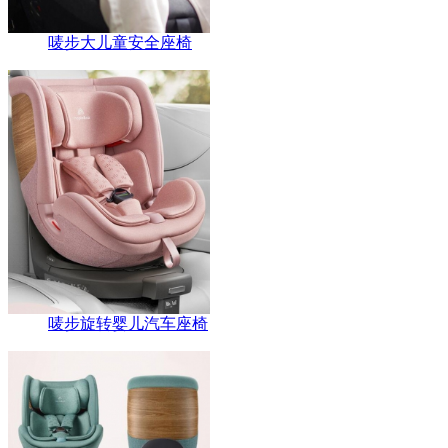
唛步大儿童安全座椅
唛步旋转婴儿汽车座椅