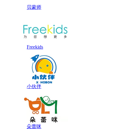
贝蒙师
Freekids
小伙伴
朵蕾咪