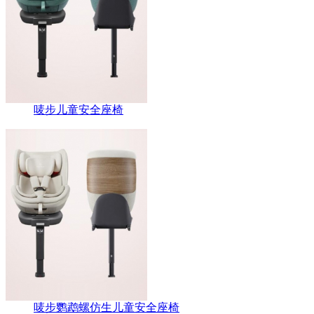
唛步儿童安全座椅
唛步鹦鹉螺仿生儿童安全座椅