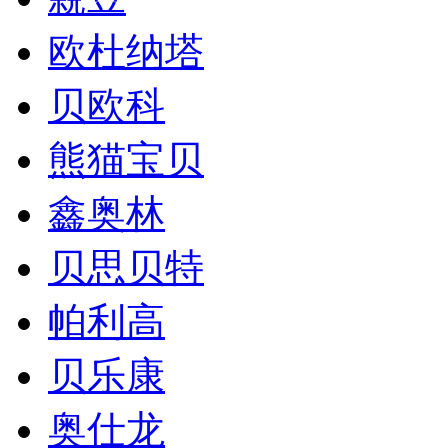
欧杜纳塔
贝欧科
熊猫宝贝
鑫奥林
贝思贝特
帕利高
贝乐康
奥仕龙