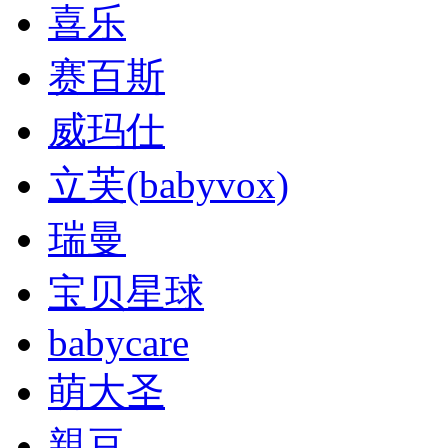
喜乐
赛百斯
威玛仕
立芙(babyvox)
瑞曼
宝贝星球
babycare
萌大圣
親豆