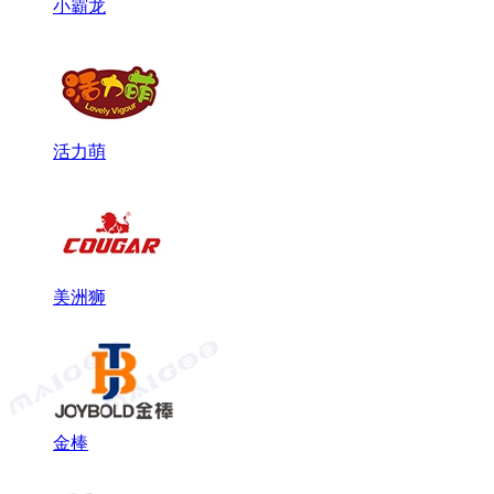
小霸龙
活力萌
美洲狮
金棒