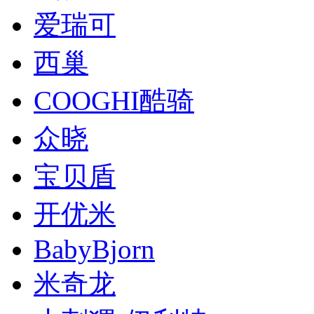
爱瑞可
西巢
COOGHI酷骑
众晓
宝贝盾
开优米
BabyBjorn
米奇龙