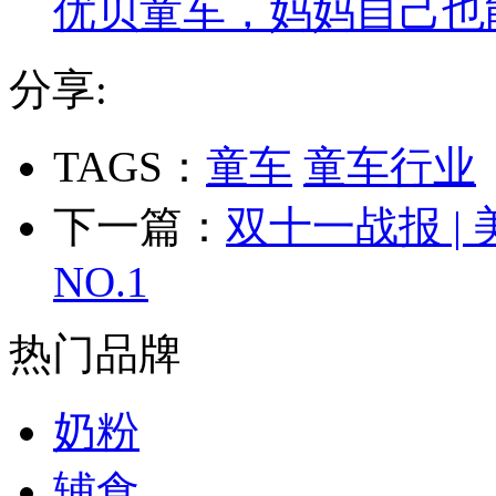
优贝童车，妈妈自己也
分享:
TAGS：
童车
童车行业
下一篇：
双十一战报 |
NO.1
热门品牌
奶粉
辅食