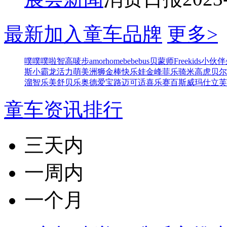
最新加入童车品牌
更多>
噗噗噗啦
智高
唛步
amorhome
bebebus
贝蒙师
Freekids
小伙伴
斯
小霸龙
活力萌
美洲狮
金棒
快乐娃
金峰
菲乐骑
米高
虎贝尔
溜
智乐美
舒贝乐
奥德
爱宝路
迈可适
喜乐
赛百斯
威玛仕
立芙
童车资讯排行
三天内
一周内
一个月