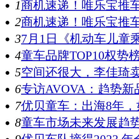
1
商机速递！唯乐宝推车
2
商机速递！唯乐宝推车
3
7月1日《机动车儿童乘
4
童车品牌TOP10权势榜
5
空间还很大，李佳琦卖
6
专访AVOVA：趋势新品
7
优贝童车：出海8年，如
8
童车市场未来发展趋势 2