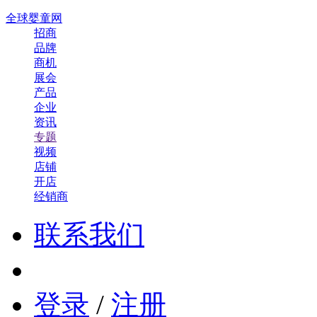
全球婴童网
招商
品牌
商机
展会
产品
企业
资讯
专题
视频
店铺
开店
经销商
联系我们
登录
/
注册