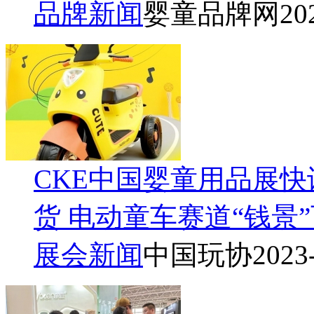
品牌新闻
婴童品牌网
20
CKE中国婴童用品展
货 电动童车赛道“钱景
展会新闻
中国玩协
2023