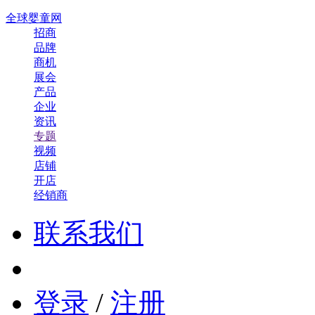
全球婴童网
招商
品牌
商机
展会
产品
企业
资讯
专题
视频
店铺
开店
经销商
联系我们
登录
/
注册