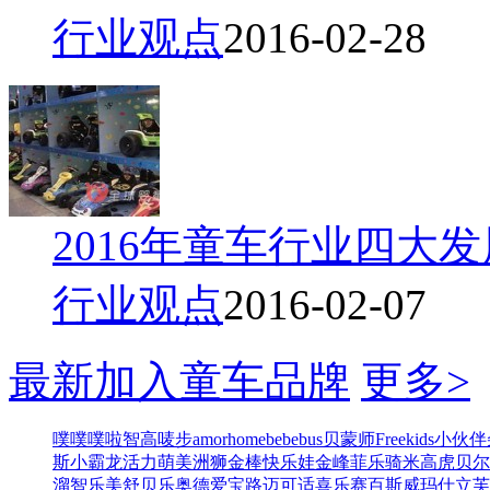
行业观点
2016-02-28
2016年童车行业四大
行业观点
2016-02-07
最新加入童车品牌
更多>
噗噗噗啦
智高
唛步
amorhome
bebebus
贝蒙师
Freekids
小伙伴
斯
小霸龙
活力萌
美洲狮
金棒
快乐娃
金峰
菲乐骑
米高
虎贝尔
溜
智乐美
舒贝乐
奥德
爱宝路
迈可适
喜乐
赛百斯
威玛仕
立芙