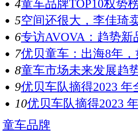
4
童车品牌TOP10权势榜
5
空间还很大，李佳琦卖
6
专访AVOVA：趋势新品
7
优贝童车：出海8年，如
8
童车市场未来发展趋势 2
9
优贝车队摘得2023 
10
优贝车队摘得2023
童车品牌