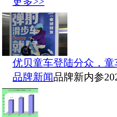
更多>>
优贝童车登陆分众，童
品牌新闻
品牌新内参
20