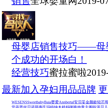
销售
全球婴童网
2019-0
母婴店销售技巧——母
个成功的开场白！
经营技巧
蜜拉蜜啦
2019
最新加入孕妇用品品牌
更
WESENS
Sweetbaby
Baia
婴爱
Annbertal安贝妥
金颜龄
轻芯
堂
蓓恩丝
贝诺萌
惠氏玛特纳
木植
妈咪唯他
青主阁
咔淇贝儿