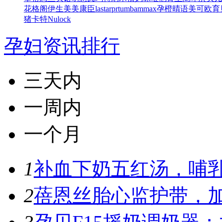
花格阁
伊生美
美康臣
lastarprtum
bammax
孕橙
晴语
美可欧
育
猪卡特
Nulock
孕妇资讯排行
三天内
一周内
一个月
1
补血下奶五红汤，哺
2
蓓恩丝胎心监护带，加