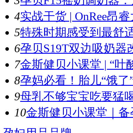
3
孕贝F15摇奶调奶器：
4
实战干货 | OnRee昂睿
5
特殊时期感受到最舒适
6
孕贝S19T双边吸奶器
7
金斯健贝小课堂 | “叶酸
8
孕妈必看！胎儿“饿了”
9
母乳不够宝宝吃要猛喝
10
金斯健贝小课堂｜备孕