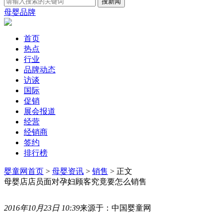
母婴品牌
首页
热点
行业
品牌动态
访谈
国际
促销
展会报道
经营
经销商
签约
排行榜
婴童网首页
>
母婴资讯
>
销售
> 正文
母婴店店员面对孕妇顾客究竟要怎么销售
2016年10月23日 10:39
来源于：中国婴童网