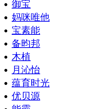
御宝
妈咪唯他
宝素能
备昀邦
木植
月沁怡
蕴育时光
优贝源