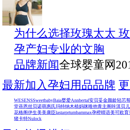
为什么选择玫瑰太太 
孕产妇专业的文胸
品牌新闻
全球婴童网
20
最新加入孕妇用品品牌
更
WESENS
Sweetbaby
Baia
婴爱
Annbertal安贝妥
金颜龄
轻芯
堂
蓓恩丝
贝诺萌
惠氏玛特纳
木植
妈咪唯他
青主阁
咔淇贝儿
花格阁
伊生美
美康臣
lastarprtum
bammax
孕橙
晴语
美可欧
育
猪卡特
Nulock