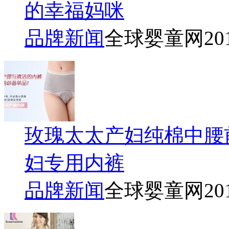
的幸福妈咪
品牌新闻
全球婴童网
20
玫瑰太太产妇纯棉中腰
妇专用内裤
品牌新闻
全球婴童网
20