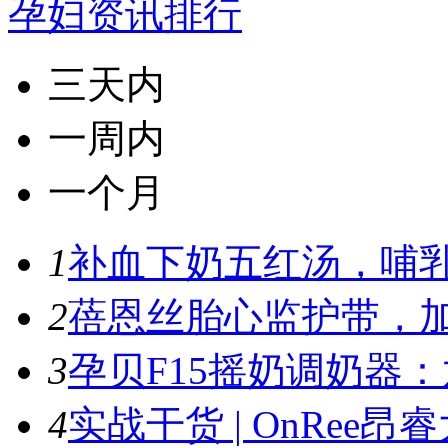
孕妇资讯排行
三天内
一周内
一个月
1
补血下奶五红汤，哺
2
蓓恩丝胎心监护带，加
3
孕贝F15摇奶调奶器：
4
实战干货 | OnRee昂睿