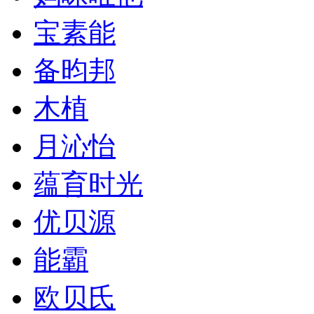
宝素能
备昀邦
木植
月沁怡
蕴育时光
优贝源
能霸
欧贝氏