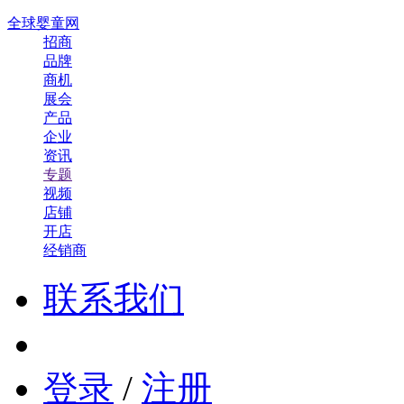
全球婴童网
招商
品牌
商机
展会
产品
企业
资讯
专题
视频
店铺
开店
经销商
联系我们
登录
/
注册