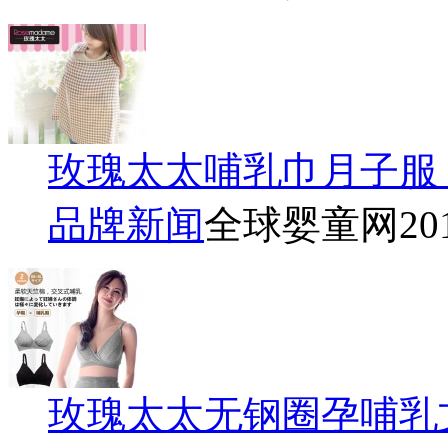
玫瑰太太哺乳巾月子服
品牌新闻
全球婴童网
20
玫瑰太太无钢圈孕哺乳