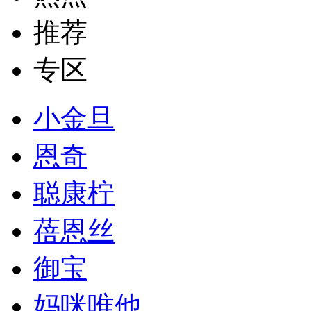
推荐
专区
小金旦
恩奇
聪康柠
蓓恩丝
御宝
妈咪唯他