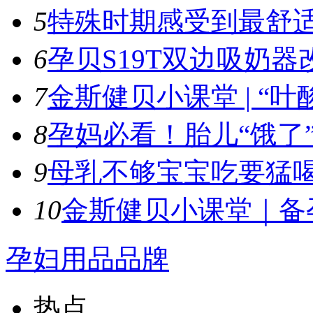
5
特殊时期感受到最舒适
6
孕贝S19T双边吸奶器
7
金斯健贝小课堂 | “叶酸
8
孕妈必看！胎儿“饿了”
9
母乳不够宝宝吃要猛喝
10
金斯健贝小课堂｜备孕
孕妇用品品牌
热点