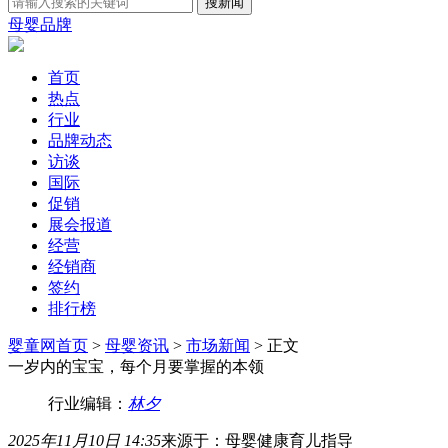
母婴品牌
首页
热点
行业
品牌动态
访谈
国际
促销
展会报道
经营
经销商
签约
排行榜
婴童网首页
>
母婴资讯
>
市场新闻
> 正文
一岁内的宝宝，每个月要掌握的本领
行业编辑：
林夕
2025年11月10日 14:35
来源于：母婴健康育儿指导