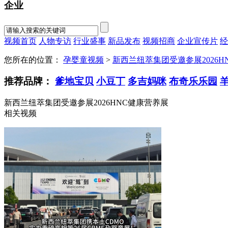
企业
视频首页
人物专访
行业盛事
新品发布
视频招商
企业宣传片
经
您所在的位置：
孕婴童视频
>
新西兰纽萃集团受邀参展2026H
推荐品牌：
爹地宝贝
小豆丁
多吉妈咪
布奇乐乐园
新西兰纽萃集团受邀参展2026HNC健康营养展
相关视频