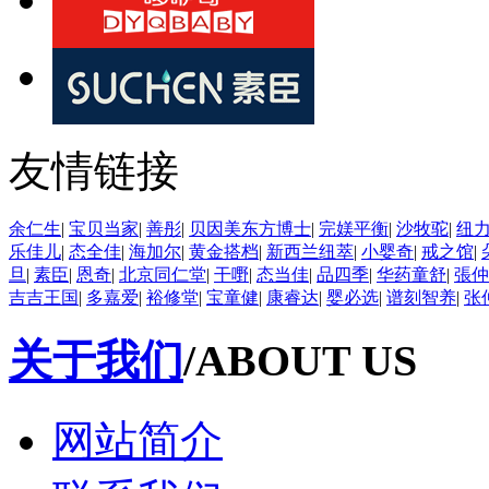
友情链接
余仁生
|
宝贝当家
|
善彤
|
贝因美东方博士
|
完媄平衡
|
沙牧驼
|
纽
乐佳儿
|
态全佳
|
海加尔
|
黄金搭档
|
新西兰纽萃
|
小婴奇
|
戒之馆
|
旦
|
素臣
|
恩奇
|
北京同仁堂
|
干嘢
|
态当佳
|
品四季
|
华药童舒
|
張仲
吉吉王国
|
多嘉爱
|
裕修堂
|
宝童健
|
康睿达
|
婴必选
|
谱刻智养
|
张
关于我们
/ABOUT US
网站简介