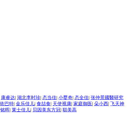
康睿达
|
湖北李时珍
|
态当佳
|
小婴奇
|
态全佳
|
张仲景國醫研究
依巴特
|
金乐佳儿
|
食喆食
|
天使视康
|
家庭御医
|
朵小西
|
飞天神
铭晖
|
莱士佳儿
|
贝因美东方冠
|
聪美高