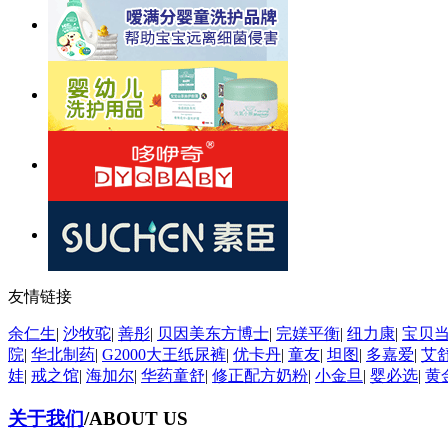
友情链接
余仁生
|
沙牧驼
|
善彤
|
贝因美东方博士
|
完媄平衡
|
纽力康
|
宝贝
院
|
华北制药
|
G2000大王纸尿裤
|
优卡丹
|
童友
|
坦图
|
多嘉爱
|
艾
娃
|
戒之馆
|
海加尔
|
华药童舒
|
修正配方奶粉
|
小金旦
|
婴必选
|
黄
关于我们
/ABOUT US