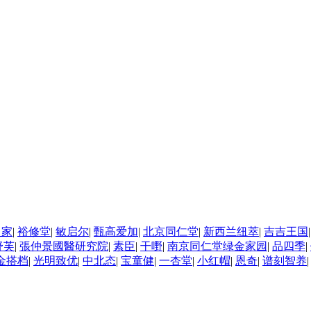
当家
|
裕修堂
|
敏启尔
|
甄高爱加
|
北京同仁堂
|
新西兰纽萃
|
吉吉王国
|
舒芙
|
張仲景國醫研究院
|
素臣
|
干嘢
|
南京同仁堂绿金家园
|
品四季
|
金搭档
|
光明致优
|
中北态
|
宝童健
|
一杏堂
|
小红帽
|
恩奇
|
谱刻智养
|