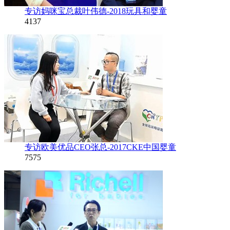
专访妈咪宝总裁叶伟德-2018玩具和婴童
4137
专访欧美优品CEO张总-2017CKE中国婴童
7575