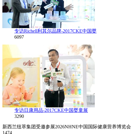
专访Richell利其尔品牌-2017CKE中国婴
6097
专访日康用品-2017CKE中国婴童展
3290
新西兰纽萃集团受邀参展2026NHNE中国国际健康营养博览会
1474