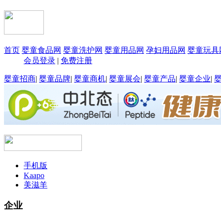
首页
婴童食品网
婴童洗护网
婴童用品网
孕妇用品网
婴童玩具
会员登录
|
免费注册
婴童招商
|
婴童品牌
|
婴童商机
|
婴童展会
|
婴童产品
|
婴童企业
|
手机版
Kaapo
美滋羊
企业