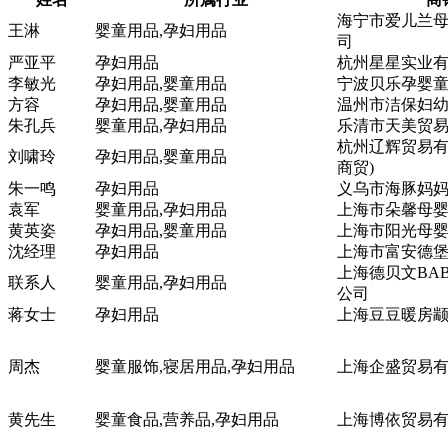
海宁市爱儿兰
王淋
婴童用品,孕妇用品
司
严亚平
孕妇用品
杭州星星实业
李敏光
孕妇用品,婴童用品
宁波贝乐孕婴
方容
孕妇用品,婴童用品
温州市洁保妇
朱孔兵
婴童用品,孕妇用品
乐清市天美贸
杭州辽辉贸易有
刘啸玲
孕妇用品,婴童用品
商贸)
朱一鸣
孕妇用品
义乌市海豚妈
袁军
婴童用品,孕妇用品
上海市朵馨母
黄英姿
孕妇用品,婴童用品
上海市阳光母
沈经理
孕妇用品
上海市富安德
上海德贝文BAB
联系人
婴童用品,孕妇用品
公司
蒋女士
孕妇用品
上海豆豆暖房
周杰
婴童服饰,寝居用品,孕妇用品
上海企盛贸易
黄先生
婴童食品,营养品,孕妇用品
上海博依贸易