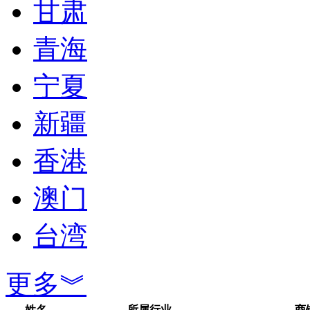
甘肃
青海
宁夏
新疆
香港
澳门
台湾
更多︾
姓名
所属行业
商