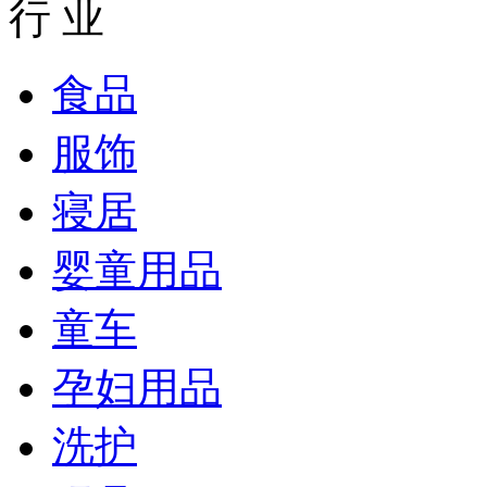
行 业
食品
服饰
寝居
婴童用品
童车
孕妇用品
洗护